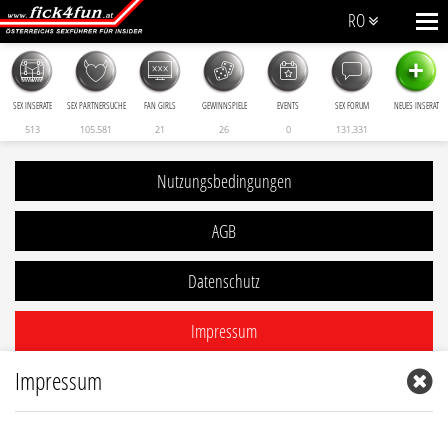
RO
+
SEX INSERATE
SEX PARTNERSUCHE
FAN GIRLS
GEWINNSPIELE
EVENTS
SEX FORUM
NEUES INSERAT
513
105.581
21
26
0
131.331
Nutzungsbedingungen
AGB
Datenschutz
Impressum
Impressum