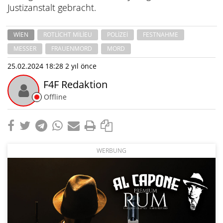
Justizanstalt gebracht.
WIEN
ROTLICHT MILIEU
POLIZEI
FESTNAHME
MESSER
FRAUENMORD
MORD
25.02.2024 18:28
2 yıl önce
F4F Redaktion
Offline
WERBUNG