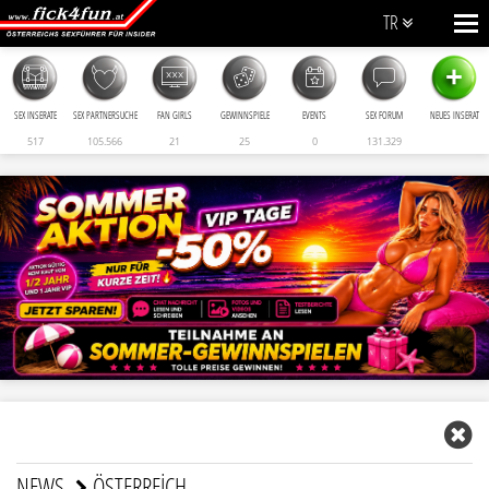
TR
+
SEX INSERATE
SEX PARTNERSUCHE
FAN GIRLS
GEWINNSPIELE
EVENTS
SEX FORUM
NEUES INSERAT
517
105.566
21
25
0
131.329
NEWS
ÖSTERREICH