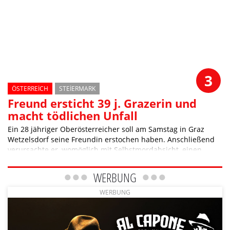
3
ÖSTERREICH
STEIERMARK
Freund ersticht 39 j. Grazerin und
macht tödlichen Unfall
Ein 28 jähriger Oberösterreicher soll am Samstag in Graz
Wetzelsdorf seine Freundin erstochen haben. Anschließend
verursachte er, womöglich mit Selbstmordabsicht, einen
Verkehrsunfall, bei dem ein 31 jähriger Grazer getötet wurde.
WERBUNG
WERBUNG